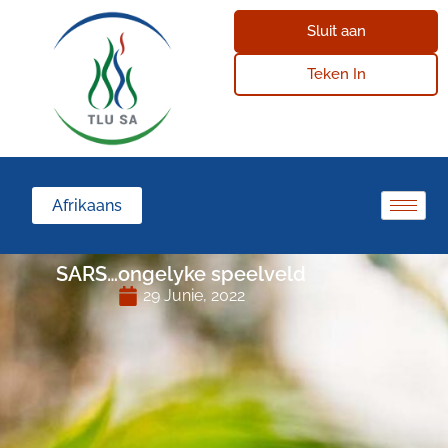
Sluit aan
Teken In
Afrikaans
SARS…ongelyke speelveld
29 Junie, 2022