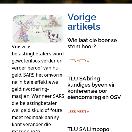
Vorige
artikels
Wie laat die boer se
Vuisvoos
stem hoor?
belastingbetalers word
gewetenloos verder en
LEES MEER »
verder beroof van hul
geld. SARS het omvorm
TLU SA bring
na ’n baie effektiewe
kundiges byeen vir
geldinvordering-
konferensie oor
masjien. Wanneer SARS
eiendomsreg en OSV
die belastingbetaler
wel geld skuld of foute
LEES MEER »
moet regmaak aan sy
kant verander die
TLU SA Limpopo
masjien in ’n