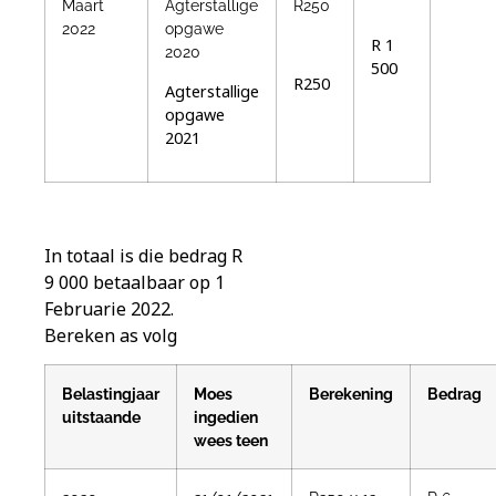
Maart
Agterstallige
R250
2022
opgawe
R 1
2020
500
R250
Agterstallige
opgawe
2021
In totaal is die bedrag R
9 000 betaalbaar op 1
Februarie 2022.
Bereken as volg
Belastingjaar
Moes
Berekening
Bedrag
uitstaande
ingedien
wees teen