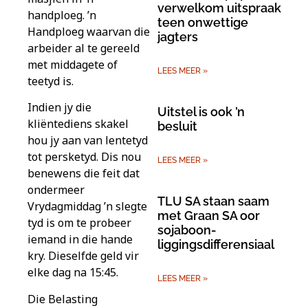
verwelkom uitspraak
handploeg. ’n
teen onwettige
Handploeg waarvan die
jagters
arbeider al te gereeld
met middagete of
LEES MEER »
teetyd is.
Indien jy die
Uitstel is ook ’n
kliëntediens skakel
besluit
hou jy aan van lentetyd
tot persketyd. Dis nou
LEES MEER »
benewens die feit dat
ondermeer
TLU SA staan saam
Vrydagmiddag ’n slegte
met Graan SA oor
tyd is om te probeer
sojaboon-
iemand in die hande
liggingsdifferensiaal
kry. Dieselfde geld vir
elke dag na 15:45.
LEES MEER »
Die Belasting