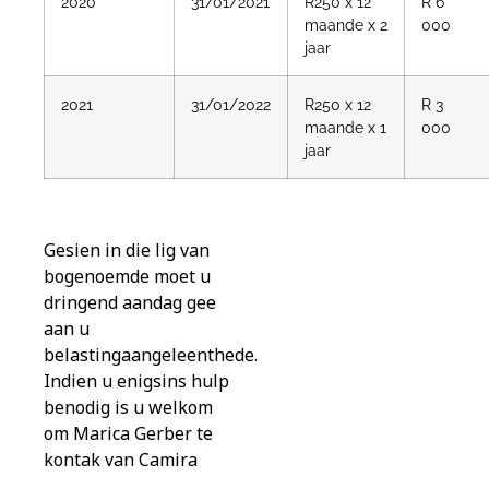
2020
31/01/2021
R250 x 12
R 6
maande x 2
000
jaar
2021
31/01/2022
R250 x 12
R 3
maande x 1
000
jaar
Gesien in die lig van
bogenoemde moet u
dringend aandag gee
aan u
belastingaangeleenthede.
Indien u enigsins hulp
benodig is u welkom
om Marica Gerber te
kontak van Camira
Geregistreerde